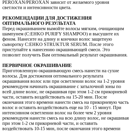
PEROXAN/PEROXAN зависит от желаемого уровня
светлости и интенсивности цвета.
РЕКОМЕНДАЦИИ ДЛЯ ДОСТИЖЕНИЯ
ОПТИМАЛЬНОГО РЕЗУЛЬТАТА
Перед окрашиванием вымойте волосы мягким, очищающим
шампунем (C:EHKO PURIFY SHAMPOO) и высушите их
феном. Нанесите на длину и кончики волос защитную
сыворотку C:EHKO STRUKTUR SERUM. После этого
приступайте к нанесению окрашивающей смеси. Это
позволит получить Вам оптимальный результат окрашивания.
ПЕРВИЧНОЕ ОКРАШИВАНИЕ
Приготовленную окрашивающую смесь нанести на сухие
волосы. Для достижения оптимального результата
окрашивания волос или при осветлении волос на 1-2 уровня
рекомендуем начинать окрашивание с затылочной зоны по
всей длине волос, не окрашивая при этом 1-2 см прикорневой
части, оставить воздействовать на 15-20 мин. После
окончания этого времени нанести смесь на прикорневую часть
волос и оставить воздействовать еще на 10 - 15 минут. При
интенсивном осветлении волос на более чем 2 уровня
рекомендуем нанести смесь на всю длину волос, не окрашивая
при этом 1-2 см прикорневой части, и оставить
воздействовать 10-15 мин, после окончания этого времени