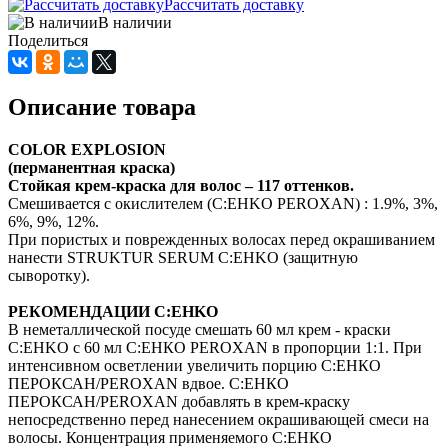
Рассчитать доставку
В наличии
Поделиться
Описание товара
COLOR EXPLOSION
(перманентная краска)
Стойкая крем-краска для волос – 117 оттенков.
Смешивается с окислителем (C:EHKO PEROXAN) : 1.9%, 3%,
6%, 9%, 12%.
При пористых и поврежденных волосах перед окрашиванием
нанести STRUKTUR SERUM C:EHKO (защитную
сыворотку).
РЕКОМЕНДАЦИИ C:EHKO
В неметаллической посуде смешать 60 мл крем - краски
C:EHKO с 60 мл С:ЕНКО PEROXAN в пропорции 1:1. При
интенсивном осветлении увеличить порцию С:ЕНКО
ПЕРОКСАН/PEROXAN вдвое. С:ЕНКО
ПЕРОКСАН/PEROXAN добавлять в крем-краску
непосредственно перед нанесением окрашивающей смеси на
волосы. Концентрация применяемого С:ЕНКО