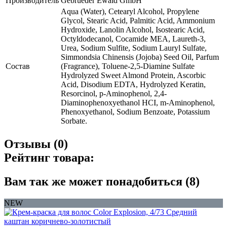
Производитель
Gebrueder Ewald GmbH
Aqua (Water), Cetearyl Alcohol, Propylene
Glycol, Stearic Acid, Palmitic Acid, Ammonium
Hydroxide, Lanolin Alcohol, Isostearic Acid,
Octyldodecanol, Cocamide MEA, Laureth-3,
Urea, Sodium Sulfite, Sodium Lauryl Sulfate,
Simmondsia Chinensis (Jojoba) Seed Oil, Parfum
Состав
(Fragrance), Toluene-2,5-Diamine Sulfate
Hydrolyzed Sweet Almond Protein, Ascorbic
Acid, Disodium EDTA, Hydrolyzed Keratin,
Resorcinol, p-Aminophenol, 2,4-
Diaminophenoxyethanol HCI, m-Aminophenol,
Phenoxyethanol, Sodium Benzoate, Potassium
Sorbate.
Отзывы (0)
Рейтинг товара:
Вам так же может понадобиться (8)
NEW