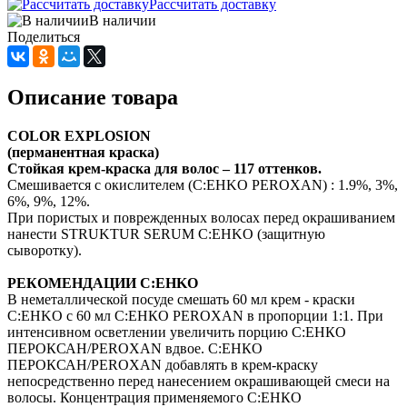
Рассчитать доставку
В наличии
Поделиться
Описание товара
COLOR EXPLOSION
(перманентная краска)
Стойкая крем-краска для волос – 117 оттенков.
Смешивается с окислителем (C:EHKO PEROXAN) : 1.9%, 3%,
6%, 9%, 12%.
При пористых и поврежденных волосах перед окрашиванием
нанести STRUKTUR SERUM C:EHKO (защитную
сыворотку).
РЕКОМЕНДАЦИИ C:EHKO
В неметаллической посуде смешать 60 мл крем - краски
C:EHKO с 60 мл С:ЕНКО PEROXAN в пропорции 1:1. При
интенсивном осветлении увеличить порцию С:ЕНКО
ПЕРОКСАН/PEROXAN вдвое. С:ЕНКО
ПЕРОКСАН/PEROXAN добавлять в крем-краску
непосредственно перед нанесением окрашивающей смеси на
волосы. Концентрация применяемого С:ЕНКО