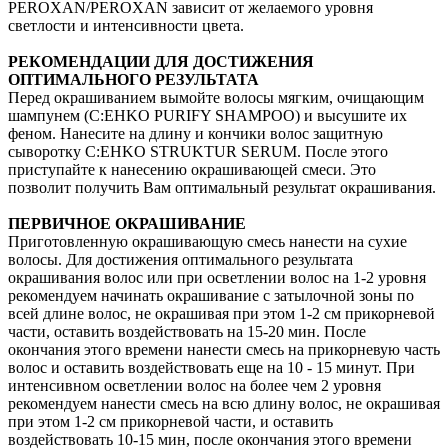
PEROXAN/PEROXAN зависит от желаемого уровня
светлости и интенсивности цвета.
РЕКОМЕНДАЦИИ ДЛЯ ДОСТИЖЕНИЯ
ОПТИМАЛЬНОГО РЕЗУЛЬТАТА
Перед окрашиванием вымойте волосы мягким, очищающим
шампунем (C:EHKO PURIFY SHAMPOO) и высушите их
феном. Нанесите на длину и кончики волос защитную
сыворотку C:EHKO STRUKTUR SERUM. После этого
приступайте к нанесению окрашивающей смеси. Это
позволит получить Вам оптимальный результат окрашивания.
ПЕРВИЧНОЕ ОКРАШИВАНИЕ
Приготовленную окрашивающую смесь нанести на сухие
волосы. Для достижения оптимального результата
окрашивания волос или при осветлении волос на 1-2 уровня
рекомендуем начинать окрашивание с затылочной зоны по
всей длине волос, не окрашивая при этом 1-2 см прикорневой
части, оставить воздействовать на 15-20 мин. После
окончания этого времени нанести смесь на прикорневую часть
волос и оставить воздействовать еще на 10 - 15 минут. При
интенсивном осветлении волос на более чем 2 уровня
рекомендуем нанести смесь на всю длину волос, не окрашивая
при этом 1-2 см прикорневой части, и оставить
воздействовать 10-15 мин, после окончания этого времени