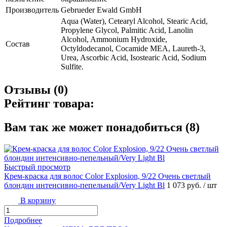
Производитель
Gebrueder Ewald GmbH
Aqua (Water), Cetearyl Alcohol, Stearic Acid,
Propylene Glycol, Palmitic Acid, Lanolin
Alcohol, Ammonium Hydroxide,
Состав
Octyldodecanol, Cocamide MEA, Laureth-3,
Urea, Ascorbic Acid, Isostearic Acid, Sodium
Sulfite.
Отзывы (0)
Рейтинг товара:
Вам так же может понадобиться (8)
Быстрый просмотр
Крем-краска для волос Color Explosion, 9/22 Очень светлый
блондин интенсивно-пепельный/Very Light Bl
1 073 руб.
/ шт
В корзину
Подробнее