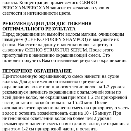
волосы. Концентрация применяемого С:ЕНКО
PEROXAN/PEROXAN зависит от желаемого уровня
светлости и интенсивности цвета.
РЕКОМЕНДАЦИИ ДЛЯ ДОСТИЖЕНИЯ
ОПТИМАЛЬНОГО РЕЗУЛЬТАТА
Перед окрашиванием вымойте волосы мягким, очищающим
шампунем (C:EHKO PURIFY SHAMPOO) и высушите их
феном. Нанесите на длину и кончики волос защитную
сыворотку C:EHKO STRUKTUR SERUM. После этого
приступайте к нанесению окрашивающей смеси. Это
позволит получить Вам оптимальный результат окрашивания.
ПЕРВИЧНОЕ ОКРАШИВАНИЕ
Приготовленную окрашивающую смесь нанести на сухие
волосы. Для достижения оптимального результата
окрашивания волос или при осветлении волос на 1-2 уровня
рекомендуем начинать окрашивание с затылочной зоны по
всей длине волос, не окрашивая при этом 1-2 см прикорневой
части, оставить воздействовать на 15-20 мин. После
окончания этого времени нанести смесь на прикорневую часть
волос и оставить воздействовать еще на 10 - 15 минут. При
интенсивном осветлении волос на более чем 2 уровня
рекомендуем нанести смесь на всю длину волос, не окрашивая
при этом 1-2 см прикорневой части, и оставить