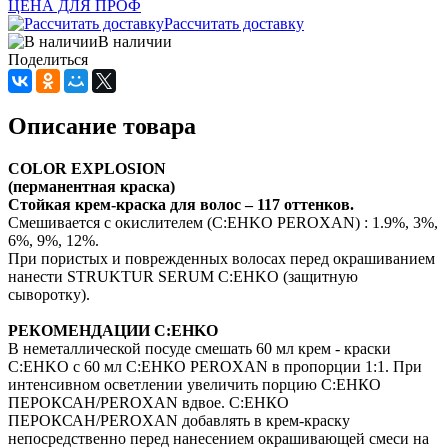
ЦЕНА ДЛЯ ПРОФ
Рассчитать доставку
В наличии
Поделиться
Описание товара
COLOR EXPLOSION
(перманентная краска)
Стойкая крем-краска для волос – 117 оттенков.
Смешивается с окислителем (C:EHKO PEROXAN) : 1.9%, 3%,
6%, 9%, 12%.
При пористых и поврежденных волосах перед окрашиванием
нанести STRUKTUR SERUM C:EHKO (защитную
сыворотку).
РЕКОМЕНДАЦИИ C:EHKO
В неметаллической посуде смешать 60 мл крем - краски
C:EHKO с 60 мл С:ЕНКО PEROXAN в пропорции 1:1. При
интенсивном осветлении увеличить порцию С:ЕНКО
ПЕРОКСАН/PEROXAN вдвое. С:ЕНКО
ПЕРОКСАН/PEROXAN добавлять в крем-краску
непосредственно перед нанесением окрашивающей смеси на