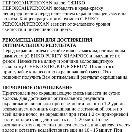
ПЕРОКСАН/PEROXAN вдвое. С:ЕНКО
ПЕРОКСАН/PEROXAN добавлять в крем-краску
непосредственно перед нанесением окрашивающей смеси на
волосы. Концентрация применяемого С:ЕНКО
PEROXAN/PEROXAN зависит от желаемого уровня
светлости и интенсивности цвета.
РЕКОМЕНДАЦИИ ДЛЯ ДОСТИЖЕНИЯ
ОПТИМАЛЬНОГО РЕЗУЛЬТАТА
Перед окрашиванием вымойте волосы мягким, очищающим
шампунем (C:EHKO PURIFY SHAMPOO) и высушите их
феном. Нанесите на длину и кончики волос защитную
сыворотку C:EHKO STRUKTUR SERUM. После этого
приступайте к нанесению окрашивающей смеси. Это
позволит получить Вам оптимальный результат окрашивания.
ПЕРВИЧНОЕ ОКРАШИВАНИЕ
Приготовленную окрашивающую смесь нанести на сухие
волосы. Для достижения оптимального результата
окрашивания волос или при осветлении волос на 1-2 уровня
рекомендуем начинать окрашивание с затылочной зоны по
всей длине волос, не окрашивая при этом 1-2 см прикорневой
части, оставить воздействовать на 15-20 мин. После
окончания этого времени нанести смесь на прикорневую часть
волос и оставить воздействовать еще на 10 - 15 минут. При