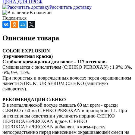
ЦЕНА ДЛЯ ПРОФ
Рассчитать доставку
В наличии
Поделиться
Описание товара
COLOR EXPLOSION
(перманентная краска)
Стойкая крем-краска для волос – 117 оттенков.
Смешивается с окислителем (C:EHKO PEROXAN) : 1.9%, 3%,
6%, 9%, 12%.
При пористых и поврежденных волосах перед окрашиванием
нанести STRUKTUR SERUM C:EHKO (защитную
сыворотку).
РЕКОМЕНДАЦИИ C:EHKO
В неметаллической посуде смешать 60 мл крем - краски
C:EHKO с 60 мл С:ЕНКО PEROXAN в пропорции 1:1. При
интенсивном осветлении увеличить порцию С:ЕНКО
ПЕРОКСАН/PEROXAN вдвое. С:ЕНКО
ПЕРОКСАН/PEROXAN добавлять в крем-краску
непосредственно перед нанесением окрашивающей смеси на