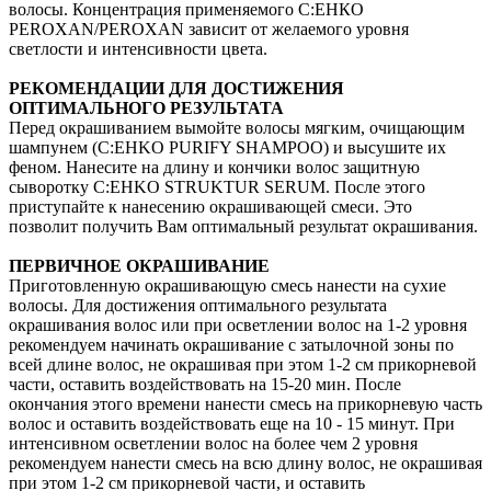
волосы. Концентрация применяемого С:ЕНКО
PEROXAN/PEROXAN зависит от желаемого уровня
светлости и интенсивности цвета.
РЕКОМЕНДАЦИИ ДЛЯ ДОСТИЖЕНИЯ
ОПТИМАЛЬНОГО РЕЗУЛЬТАТА
Перед окрашиванием вымойте волосы мягким, очищающим
шампунем (C:EHKO PURIFY SHAMPOO) и высушите их
феном. Нанесите на длину и кончики волос защитную
сыворотку C:EHKO STRUKTUR SERUM. После этого
приступайте к нанесению окрашивающей смеси. Это
позволит получить Вам оптимальный результат окрашивания.
ПЕРВИЧНОЕ ОКРАШИВАНИЕ
Приготовленную окрашивающую смесь нанести на сухие
волосы. Для достижения оптимального результата
окрашивания волос или при осветлении волос на 1-2 уровня
рекомендуем начинать окрашивание с затылочной зоны по
всей длине волос, не окрашивая при этом 1-2 см прикорневой
части, оставить воздействовать на 15-20 мин. После
окончания этого времени нанести смесь на прикорневую часть
волос и оставить воздействовать еще на 10 - 15 минут. При
интенсивном осветлении волос на более чем 2 уровня
рекомендуем нанести смесь на всю длину волос, не окрашивая
при этом 1-2 см прикорневой части, и оставить