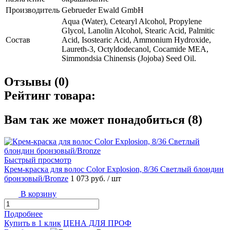
Производитель
Gebrueder Ewald GmbH
Aqua (Water), Cetearyl Alcohol, Propylene
Glycol, Lanolin Alcohol, Stearic Acid, Palmitic
Состав
Acid, Isostearic Acid, Ammonium Hydroxide,
Laureth-3, Octyldodecanol, Cocamide MEA,
Simmondsia Chinensis (Jojoba) Seed Oil.
Отзывы (0)
Рейтинг товара:
Вам так же может понадобиться (8)
Быстрый просмотр
Крем-краска для волос Color Explosion, 8/36 Светлый блондин
бронзовый/Bronze
1 073 руб.
/ шт
В корзину
Подробнее
Купить в 1 клик
ЦЕНА ДЛЯ ПРОФ