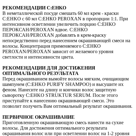
РЕКОМЕНДАЦИИ C:EHKO
В неметаллической посуде смешать 60 мл крем - краски
C:EHKO с 60 мл С:ЕНКО PEROXAN в пропорции 1:1. При
интенсивном осветлении увеличить порцию С:ЕНКО
ПЕРОКСАН/PEROXAN вдвое. С:ЕНКО
ПЕРОКСАН/PEROXAN добавлять в крем-краску
непосредственно перед нанесением окрашивающей смеси на
волосы. Концентрация применяемого С:ЕНКО
PEROXAN/PEROXAN зависит от желаемого уровня
светлости и интенсивности цвета.
РЕКОМЕНДАЦИИ ДЛЯ ДОСТИЖЕНИЯ
ОПТИМАЛЬНОГО РЕЗУЛЬТАТА
Перед окрашиванием вымойте волосы мягким, очищающим
шампунем (C:EHKO PURIFY SHAMPOO) и высушите их
феном. Нанесите на длину и кончики волос защитную
сыворотку C:EHKO STRUKTUR SERUM. После этого
приступайте к нанесению окрашивающей смеси. Это
позволит получить Вам оптимальный результат окрашивания.
ПЕРВИЧНОЕ ОКРАШИВАНИЕ
Приготовленную окрашивающую смесь нанести на сухие
волосы. Для достижения оптимального результата
окрашивания волос или при осветлении волос на 1-2 уровня