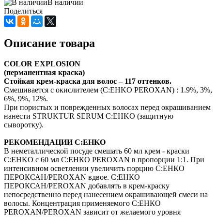
В наличии
Поделиться
Описание товара
COLOR EXPLOSION
(перманентная краска)
Стойкая крем-краска для волос – 117 оттенков.
Смешивается с окислителем (C:EHKO PEROXAN) : 1.9%, 3%,
6%, 9%, 12%.
При пористых и поврежденных волосах перед окрашиванием
нанести STRUKTUR SERUM C:EHKO (защитную
сыворотку).
РЕКОМЕНДАЦИИ C:EHKO
В неметаллической посуде смешать 60 мл крем - краски
C:EHKO с 60 мл С:ЕНКО PEROXAN в пропорции 1:1. При
интенсивном осветлении увеличить порцию С:ЕНКО
ПЕРОКСАН/PEROXAN вдвое. С:ЕНКО
ПЕРОКСАН/PEROXAN добавлять в крем-краску
непосредственно перед нанесением окрашивающей смеси на
волосы. Концентрация применяемого С:ЕНКО
PEROXAN/PEROXAN зависит от желаемого уровня