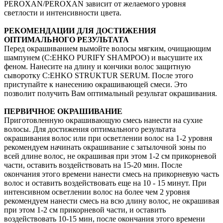
PEROXAN/PEROXAN зависит от желаемого уровня
светлости и интенсивности цвета.
РЕКОМЕНДАЦИИ ДЛЯ ДОСТИЖЕНИЯ
ОПТИМАЛЬНОГО РЕЗУЛЬТАТА
Перед окрашиванием вымойте волосы мягким, очищающим
шампунем (C:EHKO PURIFY SHAMPOO) и высушите их
феном. Нанесите на длину и кончики волос защитную
сыворотку C:EHKO STRUKTUR SERUM. После этого
приступайте к нанесению окрашивающей смеси. Это
позволит получить Вам оптимальный результат окрашивания.
ПЕРВИЧНОЕ ОКРАШИВАНИЕ
Приготовленную окрашивающую смесь нанести на сухие
волосы. Для достижения оптимального результата
окрашивания волос или при осветлении волос на 1-2 уровня
рекомендуем начинать окрашивание с затылочной зоны по
всей длине волос, не окрашивая при этом 1-2 см прикорневой
части, оставить воздействовать на 15-20 мин. После
окончания этого времени нанести смесь на прикорневую часть
волос и оставить воздействовать еще на 10 - 15 минут. При
интенсивном осветлении волос на более чем 2 уровня
рекомендуем нанести смесь на всю длину волос, не окрашивая
при этом 1-2 см прикорневой части, и оставить
воздействовать 10-15 мин, после окончания этого времени